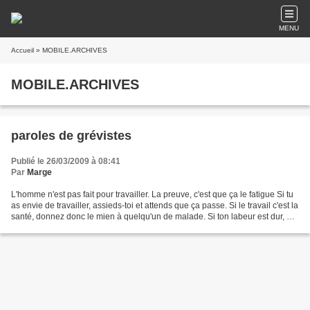
MENU
Accueil
» MOBILE.ARCHIVES
MOBILE.ARCHIVES
paroles de grévistes
Publié le 26/03/2009 à 08:41
Par
Marge
L'homme n'est pas fait pour travailler. La preuve, c'est que ça le fatigue Si tu
as envie de travailler, assieds-toi et attends que ça passe. Si le travail c'est la
santé, donnez donc le mien à quelqu'un de malade. Si ton labeur est dur, et
si tes résultats...