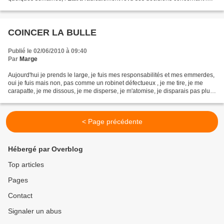
destruction des 1510 maisons en Charente-Maritime...
COINCER LA BULLE
Publié le 02/06/2010 à 09:40
Par
Marge
Aujourd'hui je prends le large, je fuis mes responsabilités et mes emmerdes,
oui je fuis mais non, pas comme un robinet défectueux , je me tire, je me
carapatte, je me dissous, je me disperse, je m'atomise, je disparais pas plus
tard que tout à l'heure....
< Page précédente
Hébergé par Overblog
Top articles
Pages
Contact
Signaler un abus