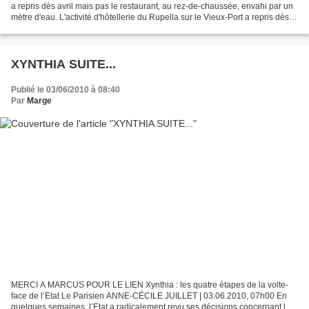
a repris dès avril mais pas le restaurant, au rez-de-chaussée, envahi par un
mètre d'eau. L'activité d'hôtellerie du Rupella sur le Vieux-Port a repris dès
avril mais pas...
XYNTHIA SUITE...
Publié le 03/06/2010 à 08:40
Par
Marge
MERCI A MARCUS POUR LE LIEN Xynthia : les quatre étapes de la volte-
face de l’Etat Le Parisien ANNE-CÉCILE JUILLET | 03.06.2010, 07h00 En
quelques semaines, l’Etat a radicalement revu ses décisions concernant la