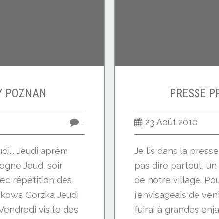
Y POZNAN
PRESSE P
…
23 Août 2010
udi... Jeudi aprèm
Je lis dans la presse 
ogne Jeudi soir
pas dire partout, un
ec répétition des
de notre village. Pou
dkowa Gorzka Jeudi
j'envisageais de ven
 Vendredi visite des
fuirai à grandes enj