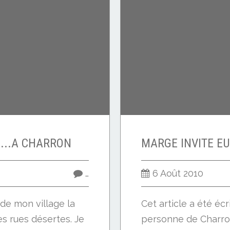
L...A CHARRON
…
6 Août 2010
r de mon village la
Cet article a été éc
s rues désertes. Je
personne de Charron