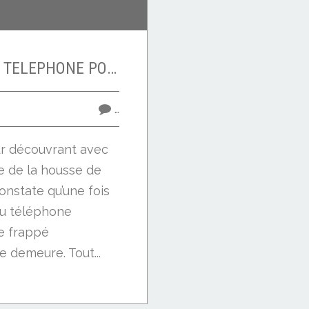
A LA RECHERCHE DU TELEPHONE PORTABLE PERDU
…
ur découvrant avec
de de la housse de
onstate qu’une fois
du téléphone
e frappé
demeure. Tout...