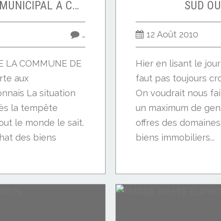
LETTRE DU CONSEIL MUNICIPAL A CHARRON
SUD OU
…
12 Août 2010
DE LA COMMUNE DE
Hier en lisant le jour
rte aux
faut pas toujours cro
nnais La situation
On voudrait nous fa
rès la tempête
un maximum de gens 
ut le monde le sait.
offres des domaines.
hat des biens
biens immobiliers...