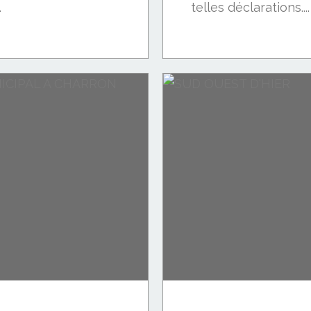
.
telles déclarations....