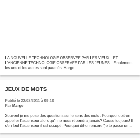
LA NOUVELLE TECHNOLOGIE OBSERVEE PAR LES VIEUX... ET
L'ANCIENNE TECHNOLOGIE OBSERVEE PAR LES JEUNES... Finalement
les uns et les autres sont paumés. Marge
JEUX DE MOTS
Publié le 22/02/2011 à 09:18
Par
Marge
Souvent je me pose des questions sur le sens des mots : Pourquoi doit-on
appeller l'ascenseur alors qu'il ne nous répondra jamais? Cause toujours! Il
s'en fout l'ascenseur il est occupé. Pourquoi dit-on encore "je te passe un
coup de fil" quand on a un...