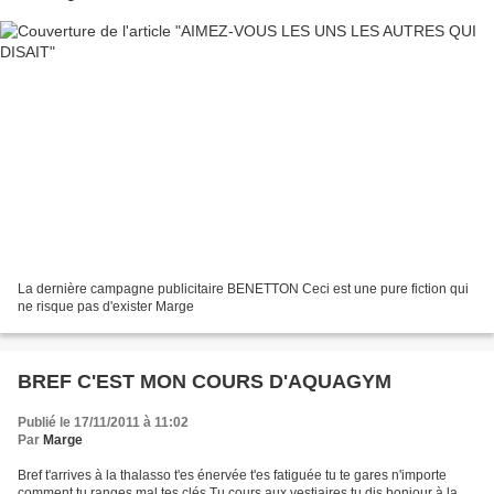
La dernière campagne publicitaire BENETTON Ceci est une pure fiction qui
ne risque pas d'exister Marge
BREF C'EST MON COURS D'AQUAGYM
Publié le 17/11/2011 à 11:02
Par
Marge
Bref t'arrives à la thalasso t'es énervée t'es fatiguée tu te gares n'importe
comment tu ranges mal tes clés.Tu cours aux vestiaires tu dis bonjour à la