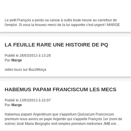
Le petit François a perdu sa caisse à outils toute neuve au carrefour de
l'emploi. Si vous la trouvez merci de la lui rapporter c'est urgent ! MARGE
LA FEUILLE RARE UNE HISTOIRE DE PQ
Publié le 28/03/2013 à 13:28
Par
Marge
video buzz sur BuzzMoiça
HABEMUS PAPAM FRANCISCUM LES MECS
Publié le 13/03/2013 à 22:07
Par
Marge
Habemus papam Argentinum que s'appellum Quézacum Franciscum
premium nous avons un pape Argentin qui s'appelle François 1er (nom de
scène) José Maria Bergoglio vivit simplex prendum metromex JMB est
simple et prend le métro ambulat pedibus en Argentina...