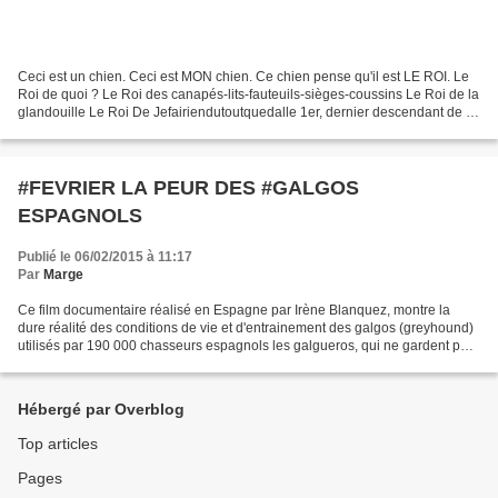
Ceci est un chien. Ceci est MON chien. Ce chien pense qu'il est LE ROI. Le
Roi de quoi ? Le Roi des canapés-lits-fauteuils-sièges-coussins Le Roi de la
glandouille Le Roi De Jefairiendutoutquedalle 1er, dernier descendant de la
lignée des Chiens Rois...
#FEVRIER LA PEUR DES #GALGOS
ESPAGNOLS
Publié le 06/02/2015 à 11:17
Par
Marge
Ce film documentaire réalisé en Espagne par Irène Blanquez, montre la
dure réalité des conditions de vie et d'entrainement des galgos (greyhound)
utilisés par 190 000 chasseurs espagnols les galgueros, qui ne gardent pas
leurs chiens au-delà de l'âge...
Hébergé par Overblog
Top articles
Pages