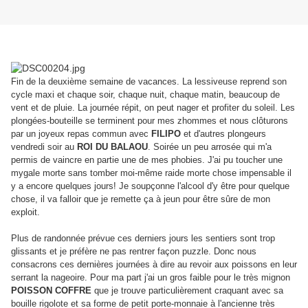
Fin de la deuxième semaine de vacances. La lessiveuse reprend son
cycle maxi et chaque soir, chaque nuit, chaque matin, beaucoup de
vent et de pluie. La journée répit, on peut nager et profiter du soleil. Les
plongées-bouteille se terminent pour mes zhommes et nous clôturons
par un joyeux repas commun avec
FILIPO
et d'autres plongeurs
vendredi soir au
ROI DU BALAOU
. Soirée un peu arrosée qui m'a
permis de vaincre en partie une de mes phobies. J'ai pu toucher une
mygale morte sans tomber moi-même raide morte chose impensable il
y a encore quelques jours! Je soupçonne l'alcool d'y être pour quelque
chose, il va falloir que je remette ça à jeun pour être sûre de mon
exploit.
Plus de randonnée prévue ces derniers jours les sentiers sont trop
glissants et je préfère ne pas rentrer façon puzzle. Donc nous
consacrons ces dernières journées à dire au revoir aux poissons en leur
serrant la nageoire. Pour ma part j'ai un gros faible pour le très mignon
POISSON COFFRE
que je trouve particulièrement craquant avec sa
bouille rigolote et sa forme de petit porte-monnaie à l'ancienne très