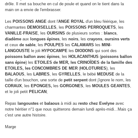
drôle. Il met sa bouche en cul de poule et quand on le tient dans la
main on a envie de l'embrasser.
Les
POISSONS ANGE
dont l'
ANGE ROYAL
d'un bleu féérique, les
charmantes
DEMOISELLES
, les
POISSONS PERROQUETS
, les
VANILLE
-
FRAISE
, les
OURSINS
de plusieurs sortes :
blancs
,
diadème
aux
longues épines
, les
noirs
, les
crayons
,
oursins verts
et ceux
de sable
, les
POULPES
les
CALAMARS
les
MINI
-
LANGOUSTE
le joli
HYPOCAMPE
les
DIODONS
qui sont des
poissons
ballon avec épines
, les
HOLACANTHUS
(
poissons ballon
sans épine
) les
ETOILES de MER, les CRINOÏDES de la famille des
ETOILES, les CONCOMBRES DE MER
(
HOLOTURIES
), les
BALAOUS
, les
LABRES
, les
GYRELLES
, le bébé
MEDUSE
de la
taille d'un bouchon, une sorte de
petit serpent
dont j'ignore le nom, les
CORAUX
, les
EPONGES,
les
GORGONES
, les
MOULES GEANTES
,
et le joli petit
PELICAN
;
Repas
langoustes
et
balaous
à midi au
resto chez Evelyne
avec
notre héritier n°1 que nous quitterons demain lundi après-midi...Mais ça
c'est une autre histoire.
Marge