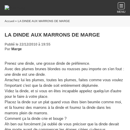
MENU
Accueil
» LA DINDE AUX MARRONS DE MARGE
LA DINDE AUX MARRONS DE MARGE
Publié le 22/12/2010 à 19:55
Par
Marge
Prenez une dinde, une grosse dinde de préférence.
Avec des plumes brunes blondes ou rousses peu importe on s'en fout :
une dinde est une dinde.
Arrachez lui les plumes, toutes les plumes, faites comme vous voulez
l'important c'est que la dinde soit entièrement déplumée.
Videz la dinde, et si vous en êtes incapable appelez quelqu'un d'autre
pour le faire à votre place.
Placez la dinde sur un plat quand vous êtes bien beurrée comme moi,
et là fourrez des marrons à la dinde et fourrez la dinde dans les
marrons plein de marrons.
Comment ça la dinde crie et bouge ?
Ah ben oui forcément j'ai oublié de vous préciser que la dinde devait
être morte avant de commencer les étapes citées ci-dessus.