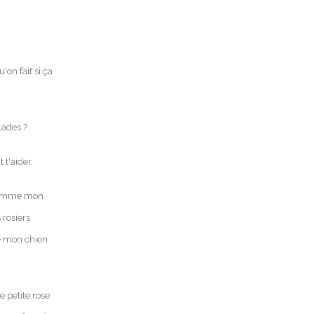
on fait si ça
lades ?
 t'aider.
 comme mon
 rosiers
de mon chien
e petite rose