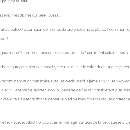
r peur de te salir
es énigmes dignes du père Fouras :
e cul du bulbe ? à combien de mètres de profondeur je le plante ? comment qu'
ien ?
un gourmand ? comment pincer les
fesses
tomates ? comment éclaircir les sa
e bon courage et n'oublie pas de jeter un oeil sur le calendrier lunaire ça peut
e recommandation transmise avec les pieds : ne fais jamais NON JAMAIS
nier qui a tenté de saboter mon joli parterre de fleurs : considérant que mes
in d'engrais il a tenté d'ornementer le pied de mes rosiers avec les crottes 
'effet visuel et olfactif produit par le mariage honteux de la délicatesse d'un