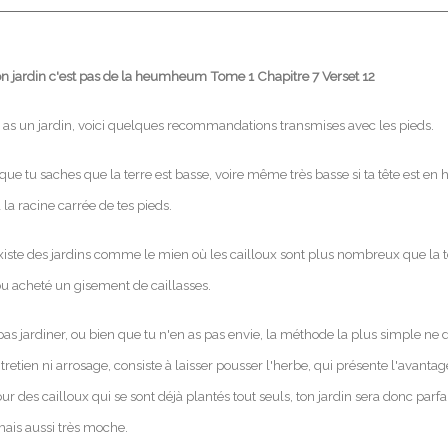
 jardin c'est pas de la heumheum Tome 1 Chapitre 7 Verset 12
 tu as un jardin, voici quelques recommandations transmises avec les pieds.
 que tu saches que la terre est basse, voire même très basse si ta tête est en 
 la racine carrée de tes pieds.
xiste des jardins comme le mien où les cailloux sont plus nombreux que la t
ou acheté un gisement de caillasses.
s pas jardiner, ou bien que tu n'en as pas envie, la méthode la plus simple n
entretien ni arrosage, consiste à laisser pousser l'herbe, qui présente l'avantag
our des cailloux qui se sont déjà plantés tout seuls, ton jardin sera donc parf
ais aussi très moche.