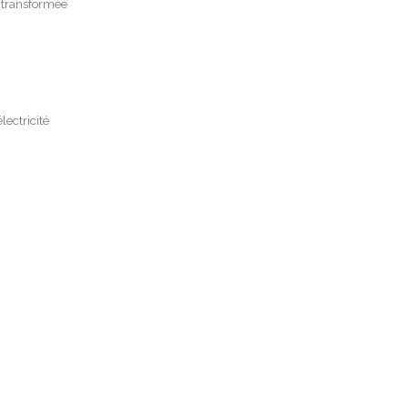
s transformée
lectricité