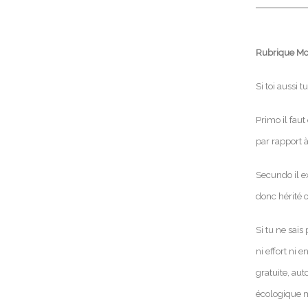
Rubrique Mon
Si toi aussi
Primo il faut
par rapport à
Secundo il e
donc hérité 
Si tu ne sai
ni effort ni 
gratuite, aut
écologique m