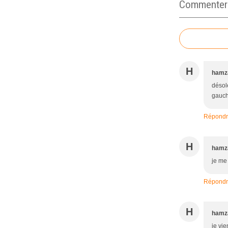
Commenter c
H
hamz
désolé
gauche
Répond
H
hamz
je me
Répond
H
hamz
je vie