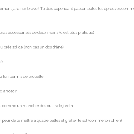
raiment jardiner bravo ! Tu dois cependant passer toutes les épreuves comme
bras accessoirisés de deux mains (c'est plus pratique)
eu près solide (non pas un dos d'âne)
té
nu ton permis de brouette
d'arrosoir
s comme un manche) des outils de jardin
r peur de te mettre à quatre pattes et gratter le sol (comme ton chien)