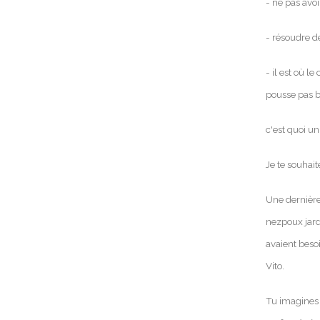
- ne pas avoi
- résoudre d
- il est où l
pousse pas b
c'est quoi 
Je te souhait
Une dernièr
nezpoux jardi
avaient beso
Vito.
Tu imagines l