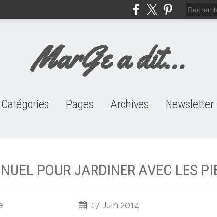
MarGe a dit...
Catégories
Pages
Archives
Newsletter
HISTOIRE PERSO (146)
J'ME MARRE (95)
CHARRON (104)
CITATIONS (53)
VIDEO (111)
Links
2019
2018
2017
2016
2015
2014
2013
2012
2011
2010
2009
2008
2007
NUEL POUR JARDINER AVEC LES PI
e
17 Juin 2014