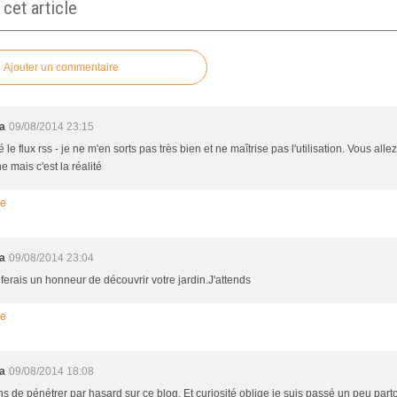
et article
Ajouter un commentaire
a
09/08/2014 23:15
 le flux rss - je ne m'en sorts pas très bien et ne maîtrise pas l'utilisation. Vous all
 mais c'est la réalité
re
a
09/08/2014 23:04
 ferais un honneur de découvrir votre jardin.J'attends
re
a
09/08/2014 18:08
ns de pénétrer par hasard sur ce blog. Et curiosité oblige je suis passé un peu parto