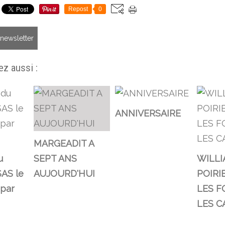
Repost
0
a newsletter
z aussi :
ANNIVERSAIRE
MARGEADIT A
u
SEPT ANS
WILLI
AS le
AUJOURD'HUI
POIRI
 par
LES F
LES C