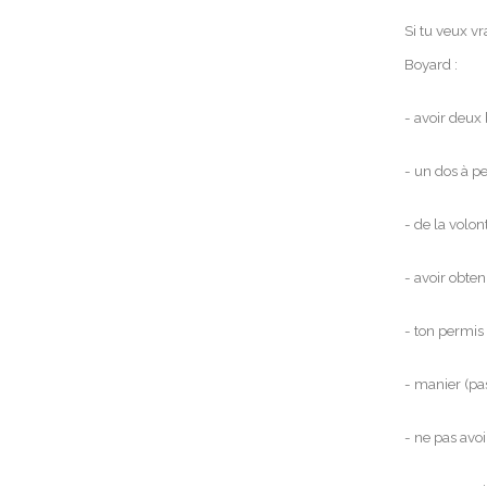
Si tu veux v
Boyard :
- avoir deux 
- un dos à p
- de la volon
- avoir obte
- ton permis 
- manier (pa
- ne pas avoi