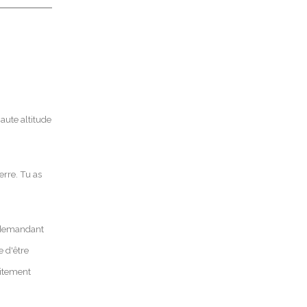
haute altitude
erre. Tu as
e demandant
e d'être
aitement