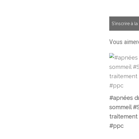
S'inscrire à l
Vous aimere
#apnées d
sommeil #S
traitement
#ppc