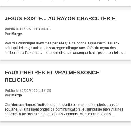
JESUS EXISTE... AU RAYON CHARCUTERIE
Publié le 18/03/2011 à 08:15
Par
Marge
Pas très catholique dans mes pensées, je ne connais que deux Jésus : -
celui qui tel un grand saucisson règne allongé aux côtés du rayon des
andouilles à l'intermarché du coin et se fait découper le corps en rondelles,
et celui qui règne sur son tractopelle...
FAUX PRETRES ET VRAI MENSONGE
RELIGIEUX
Publié le 21/04/2010 à 12:23
Par
Marge
Ces derniers temps l'église part en sucette et se prend les pieds dans la
soutane. Vilains mensonges de communication , et surtout de bien vilaines
histoires à ne pas raconter aux petits z'enfants. Mais comme le dit si
justement mon "nezpoux" : c'est...