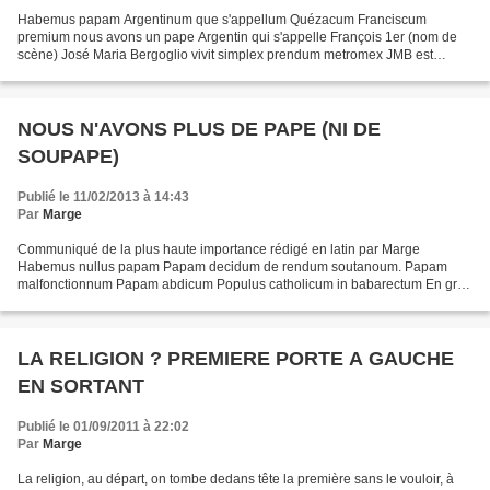
Habemus papam Argentinum que s'appellum Quézacum Franciscum
premium nous avons un pape Argentin qui s'appelle François 1er (nom de
scène) José Maria Bergoglio vivit simplex prendum metromex JMB est
simple et prend le métro ambulat pedibus en Argentina...
NOUS N'AVONS PLUS DE PAPE (NI DE
SOUPAPE)
Publié le 11/02/2013 à 14:43
Par
Marge
Communiqué de la plus haute importance rédigé en latin par Marge
Habemus nullus papam Papam decidum de rendum soutanoum. Papam
malfonctionnum Papam abdicum Populus catholicum in babarectum En gros
d'après mes propres vestiges de latin datant de l'ère...
LA RELIGION ? PREMIERE PORTE A GAUCHE
EN SORTANT
Publié le 01/09/2011 à 22:02
Par
Marge
La religion, au départ, on tombe dedans tête la première sans le vouloir, à