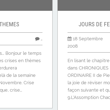
 THEMES
JOURS DE FE
…
18 Septembre
2008
s... Bonjour le temps
es crises en thèmes
En lisant le chapit
perdurera
dans CHRONIQUES 
elà de la semaine
ORDINAIRE II de Pie
Novembre. Crise
la joie de réviser m
ue, crise...
façon suivante et qu
9.L'Assomption Chaqu