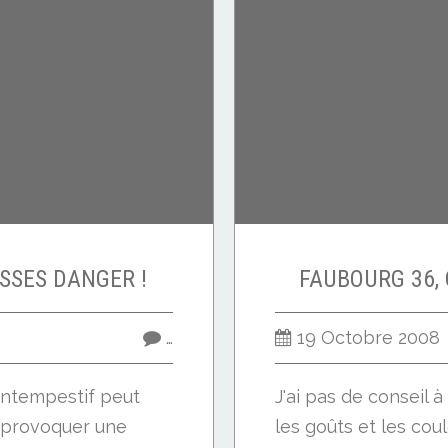
SSES DANGER !
FAUBOURG 36,
…
19 Octobre 2008
intempestif peut
J'ai pas de conseil 
 provoquer une
les goûts et les cou