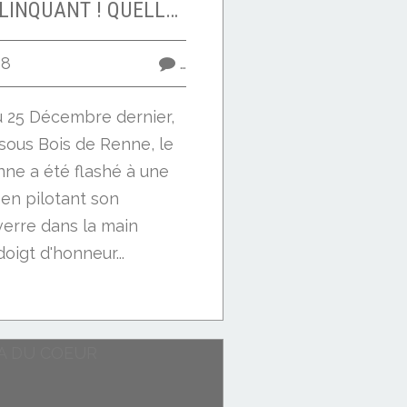
LE PERE NOEL DELINQUANT ! QUELLE HONTE !
08
…
au 25 Décembre dernier,
sous Bois de Renne, le
ne a été flashé à une
 en pilotant son
verre dans la main
doigt d'honneur...