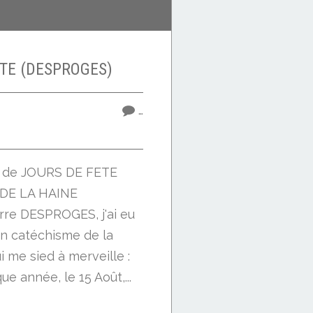
TE (DESPROGES)
…
re de JOURS DE FETE
DE LA HAINE
rre DESPROGES, j'ai eu
on catéchisme de la
i me sied à merveille :
e année, le 15 Août,...