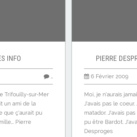
S INFO
PIERRE DESP
…
6 Février 2009
 Trifouilly-sur-Mer
Moi, je n'aurais jama
it un ami de la
J'avais pas le coeur.
ée que ç'aurait pu
matador. J'avais pas 
lle... Pierre
pu être Bardot. J'ava
Desproges