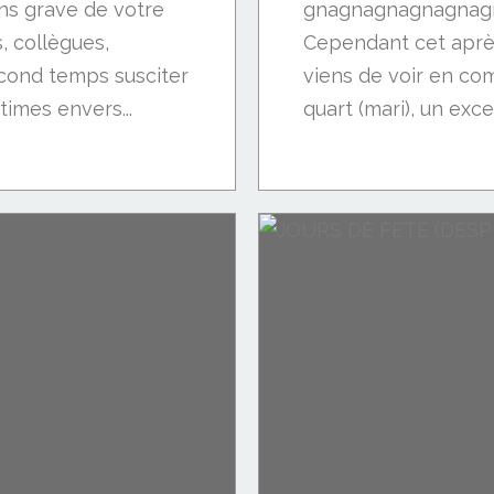
ins grave de votre
gnagnagnagnagnagna 
s, collègues,
Cependant cet aprè
econd temps susciter
viens de voir en c
times envers...
quart (mari), un excel