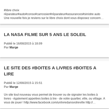
#libre choix
réparateur#auto#conso#carrossier#réparateur#assurances#sinistre auto
Une nouvelle fois je reviens sur le libre choix dont vous disposez concernant
la réparation de votre véhicule. Certains assureurs, au mépris de la loi (mais
pourquoi se...
LA NASA FILME SUR 5 ANS LE SOLEIL
Publié le 16/08/2015 à 18:09
Par
Marge
LE SITE DES #BOITES A LIVRES #BOITES A
LIRE
Publié le 12/08/2015 à 15:51
Par
Marge
Un site tout nouveau vous permet de trouver ou de signaler les boites à
livres - également appelées boites à lire - de votre quartier, ville, ou village. A
vous de jouer ! http://www.facebook.com/unlivredansvotreville http://
unlivredansvotreville.blogspot.fr...