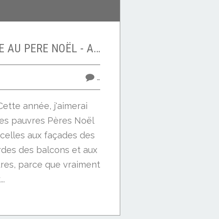
LETTRE DE MARGE AU PERE NOËL - AN 2014 -
…
ette année, j'aimerai
 les pauvres Pères Noël
icelles aux façades des
des des balcons et aux
res, parce que vraiment
..