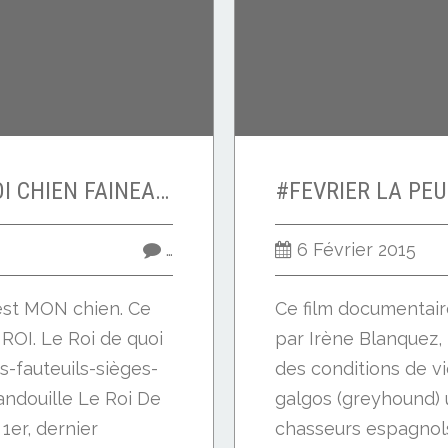
VITO 1er WHIPPET ROI CHIEN FAINEANT
…
6 Février 2015
 est MON chien. Ce
Ce film documentair
 ROI. Le Roi de quoi
par Irène Blanquez, 
s-fauteuils-sièges-
des conditions de v
andouille Le Roi De
galgos (greyhound) u
1er, dernier
chasseurs espagnols